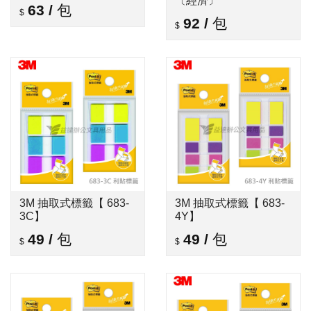
〔經濟〕
63
/
包
92
/
包
3M 抽取式標籤【 683-
3M 抽取式標籤【 683-
3C】
4Y】
49
/
包
49
/
包