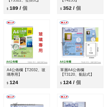
【T3522、壁掛式】
【T4235】
189
/
個
352
/
個
A4公佈欄【T2032、玻
單層A4公佈欄
璃專用】
【T3120、黏貼式】
124
124
/
個